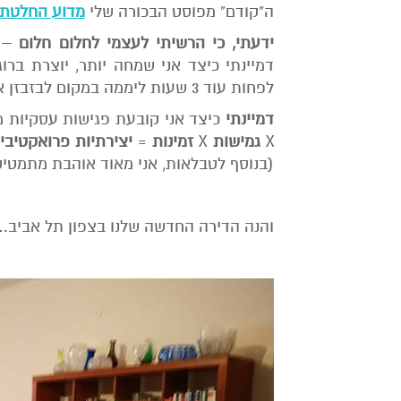
ה"קודם" מפוסט הבכורה שלי
מדוע החלטתי 
ידעתי, כי הרשיתי לעצמי
לחלום חלום
– ל
דמיינתי כיצד אני שמחה יותר, יוצרת ברוג
לפחות עוד 3 שעות ליממה במקום לבזבזן אותן על נסיעות (זכרון-ת"א).
דמיינתי
כיצד אני קובעת פגישות עסקיות מ
X
גמישות
X
זמינות
=
יצירתיות פרואקטיבי
(בנוסף לטבלאות, אני מאוד אוהבת מתמטי
והנה הדירה החדשה שלנו בצפון תל אביב…