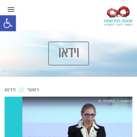
תפרי
פתח סרגל
וידאו
ראשי
וידאו