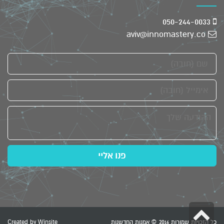
050-244-0033
aviv@innomastery.co
שם
אימייל
ההודעה
שלך
פנו אליי
גלילה
כל הזכויות שמורות 2016 © אמנות החדשנות
Winsite
Created by